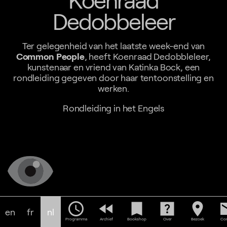
Dedobbeleer
Ter gelegenheid van het laatste week-end van
Common People
, heeft Koenraad Dedobbleleer,
kunstenaar en vriend van Katinka Bock, een
rondleiding gegeven door haar tentoonstelling en
werken.
Rondleiding in het Engels
schedule
fast_rewind
bookmark
help_center
location_on
em
en
fr
nl
Programma
Archief
Bookshop
Over
Bezoek
Con