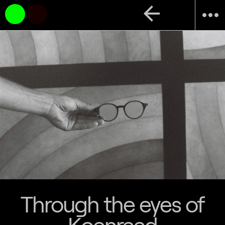
arrow_back
more_horiz
Through the eyes of
Koenraad