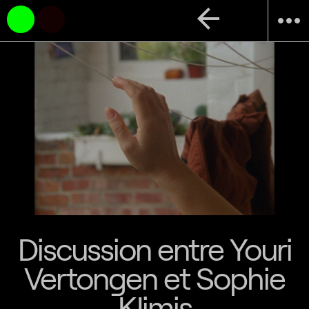
arrow_back
more_horiz
Discussion entre Youri
Vertongen et Sophie
KIimis