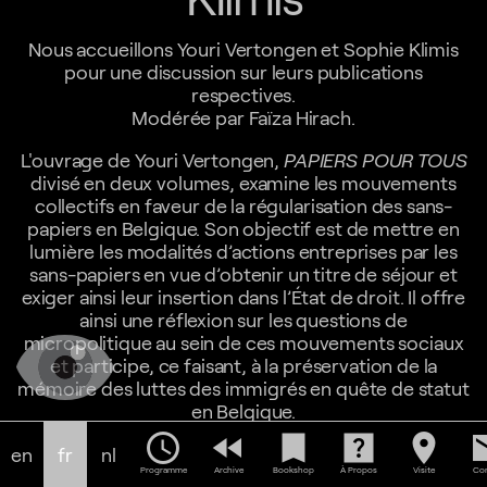
Nous accueillons Youri Vertongen et Sophie Klimis
pour une discussion sur leurs publications
respectives.
Modérée par Faïza Hirach.
L'ouvrage de Youri Vertongen,
PAPIERS POUR TOUS
divisé en deux volumes, examine les mouvements
collectifs en faveur de la régularisation des sans-
papiers en Belgique. Son objectif est de mettre en
lumière les modalités d’actions entreprises par les
sans-papiers en vue d’obtenir un titre de séjour et
exiger ainsi leur insertion dans l’État de droit. Il offre
ainsi une réflexion sur les questions de
micropolitique au sein de ces mouvements sociaux
et participe, ce faisant, à la préservation de la
mémoire des luttes des immigrés en quête de statut
en Belgique.
schedule
fast_rewind
bookmark
help_center
location_on
em
Pour plus d'informations sur le livre, voir
ici
en
fr
nl
Programme
Archive
Bookshop
À Propos
Visite
Con