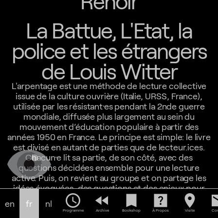
Renoir
La Battue, L'Etat, la
police et les étrangers
de Louis Witter
L'arpentage est une méthode de lecture collective
issue de la culture ouvrière (Italie, URSS, France),
utilisée par les résistant·es pendant la 2nde guerre
mondiale, diffusée plus largement au sein du
mouvement d’éducation populaire à partir des
années 1950 en France. Le principe est simple: le livre
est divisé en autant de parties que de lecteur.ices.
Chacun·e lit sa partie, de son côté, avec des
questions décidées ensemble pour une lecture
active. Puis, on revient au groupe et on partage les
idées évoquées, des questions et des enjeux pour
schedule
fast_rewind
bookmark
help_center
location_on
em
soi, pour la société. L'arpentage ne se soustrait pas à
en
fr
nl
une lecture complète et individuelle, il facilite
Programme
Archive
Bookshop
À Propos
Visite
Con