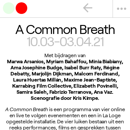
arrow_back
more_horiz
A Common Breath
10.03-03.04.21
Met bijdragen van
Marwa Arsanios, Myriam Bahaffou, Minia Biabiany,
Ama Josephine Budge, Isabel Burr Raty, Régine
Debatty, Marjolijn Dijkman, Malcom Ferdinand,
Laura Huertas Millán, Maxime Jean-Baptiste,
Karrabing Film Collective, Elizabeth Povinelli,
Samira Saleh, Fabrizio Terranova, Ana Vaz.
Scenografie door Kris Kimpe.
A Common Breath
is een programma van vier online
en live te volgen evenementen en een in La Loge
opgestelde installatie. De vier luiken bestaan uit een
reeks performances, films en gesprekken tussen