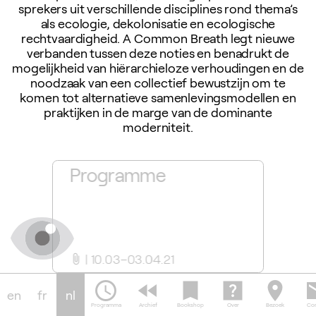
sprekers uit verschillende disciplines rond thema’s
als ecologie, dekolonisatie en ecologische
rechtvaardigheid. A Common Breath legt nieuwe
verbanden tussen deze noties en benadrukt de
mogelijkheid van hiërarchieloze verhoudingen en de
noodzaak van een collectief bewustzijn om te
komen tot alternatieve samenlevingsmodellen en
praktijken in de marge van de dominante
moderniteit.
 on-
Programme
Deel 
10.03–03.04.21
10.0
attach_file
videocam
schedule
fast_rewind
bookmark
help_center
location_on
em
en
fr
nl
Programma
Archief
Bookshop
Over
Bezoek
Con