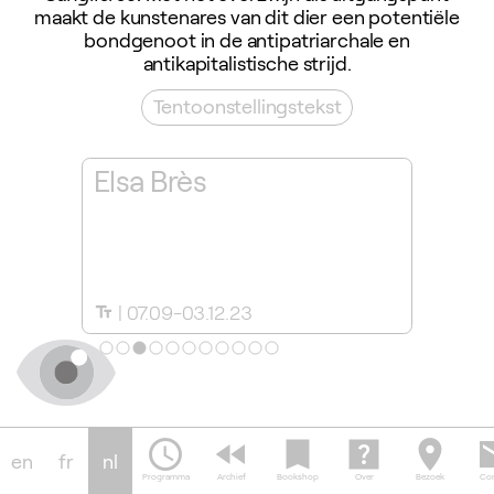
maakt de kunstenares van dit dier een potentiële
bondgenoot in de antipatriarchale en
antikapitalistische strijd.
Tentoonstellingstekst
Elsa
Elsa Brès
Throu
Elsa 
07.09-03.12.23
07.0
text_fields
slideshow
schedule
fast_rewind
bookmark
help_center
location_on
em
en
fr
nl
Programma
Archief
Bookshop
Over
Bezoek
Con