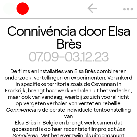
arrow_back
more_horiz
Connivéncia door Elsa
Brès
07.09-03.12.23
De films en installaties van Elsa Brès combineren
onderzoek, vertellingen en experimenten. Verankerd
in specifieke territoria zoals de Cevennen in
Frankrijk, brengt haar werk verhalen uit het verleden,
maar ook van vandaag, waarbij ze zich vooral richt
op vergeten verhalen van verzet en rebellie.
Connivéncia
is de eerste individuele tentoonstelling
van
Elsa Brès in België en brengt werk samen dat
gebaseerd is op haar recentste filmproject
Les
Sanglières
. Met het everzwijn als uitgangspunt