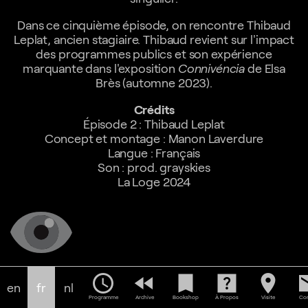
Dans ce cinquième épisode, on rencontre Thibaud
Leplat, ancien stagiaire. Thibaud revient sur l'impact
des programmes publics et son expérience
marquante dans l'exposition
Connivéncia
de Elsa
Brès (automne 2023).
Crédits
Épisode 2 : Thibaud Leplat
Concept et montage : Manon Laverdure
Langue : Français
Son : prod. grayskies
La Loge 2024
schedule
fast_rewind
bookmark
help_center
location_on
em
en
fr
nl
Programme
Archive
Bookshop
À Propos
Visite
Con