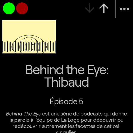
arrow_downward
arrow_upward
more_horiz
Behind the Eye:
Thibaud
Épisode 5
Behind The Eye
est une série de podcasts qui donne
la parole à l'équipe de La Loge pour découvrir ou
redécouvrir autrement les facettes de cet œil
singulier.