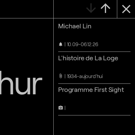
arrow_downward
arrow_upward
close
Michael Lin
10.09-06.12.26
notifications
L'histoire de La Loge
thur
1934-aujourd'hui
attach_file
Programme First Sight
camera_alt