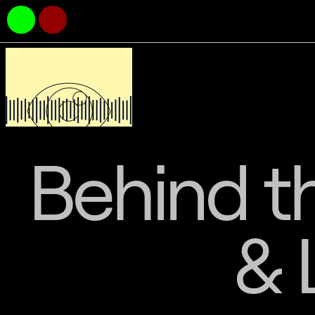
Behind th
& 