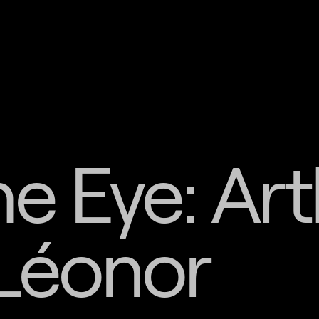
e Eye: Ar
Léonor