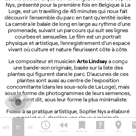
Nys, présenté pour la première fois en Belgique à La
Loge, est un travelling de 45 minutes qui nous fait
découvrir l’ensemble du parc en tant qu’entité isolée.
La caméra le balaie de long en large au rythme d’une
promenade, suivant un parcours qui suit ses lignes
courbes et sensuelles. Le film est un portrait
physique et artistique, l’enregistrement d’un espace
vivant où culture et nature fleurissent côte à côte.
Le compositeur et musicien
Arto Lindsay
a conçu
une bande-son originale, basée sur la liste des
plantes qui figurent dans le parc. D’aucunes de ces
plantes sont aussi au centre de l’exposition
concomitante (dans les sous-sols de La Loge), mais
sous la forme de photogrammes de leurs semences,
autrement dit, sous leur forme la plus minimaliste.
Fidèle à sa pratique artistique, Sophie Nys a élaboré
un projet qui, derrière une rigueur minimalo-
schedule
fast_rewind
bookmark
help_center
location_on
em
conceptuelle, parvient à mettre en évidence à la fois
en
fr
nl
la poésie et l’absurdité d’une nature mise en scène.
Programme
Archive
Bookshop
À Propos
Visite
Con