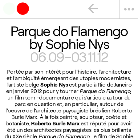
arrow_back
more_horiz
Parque do Flamengo
by Sophie Nys
06.09–03.11.12
Portée par son intérêt pour l’histoire, l’architecture
et l’ambiguïté émergeant des utopies modernistes,
l’artiste belge
Sophie Nys
est partie à Rio de Janeiro
en janvier 2012 pour y tourner
Parque do Flamengo,
un film semi-documentaire qui s’articule autour du
parc en question et, en particulier, autour de
l’oeuvre de l’architecte paysagiste brésilien Roberto
Burle Marx. À la fois peintre, sculpteur, poète et
botaniste,
Roberto Burle Marx
est réputé pour avoir
été un des architectes paysagistes les plus brillants
du XXe siècle.
Parque do Flamengo
, le film de Sophie