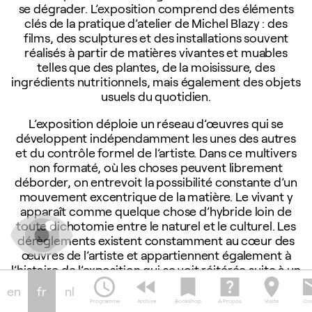
se dégrader. L’exposition comprend des éléments
clés de la pratique d’atelier de Michel Blazy : des
films, des sculptures et des installations souvent
réalisés à partir de matières vivantes et muables
telles que des plantes, de la moisissure, des
ingrédients nutritionnels, mais également des objets
usuels du quotidien.
L’exposition déploie un réseau d’œuvres qui se
développent indépendamment les unes des autres
et du contrôle formel de l’artiste. Dans ce multivers
non formaté, où les choses peuvent librement
déborder, on entrevoit la possibilité constante d’un
mouvement excentrique de la matière. Le vivant y
apparaît comme quelque chose d’hybride loin de
toute dichotomie entre le naturel et le culturel. Les
dérèglements existent constamment au cœur des
œuvres de l’artiste et appartiennent également à
l’histoire de l’exposition qui se voit réitérée suite à un
schedule
fast_rewind
bookmark
help_center
location_on
em
phénomène naturel qui nous a débordé lors de
en
fr
nl
l’ouverture initiale de
Multiverse
en septembre 2018.
Programme
Archive
Bookshop
À Propos
Visite
Con