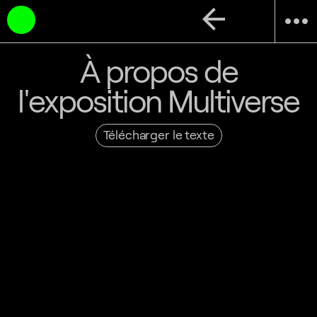
arrow_back
more_horiz
À propos de
l'exposition Multiverse
Télécharger le texte