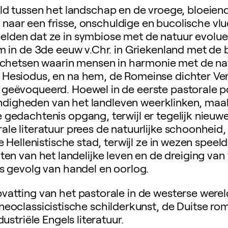
eld tussen het landschap en de vroege, bloeien
ar een frisse, onschuldige en bucolische vlu
beelden dat ze in symbiose met de natuur evolu
rm in de 3de eeuw v.Chr. in Griekenland met de
d schetsen waarin mensen in harmonie met de na
Hesiodus, en na hem, de Romeinse dichter Verg
geëvoqueerd. Hoewel in de eerste pastorale p
ndigheden van het landleven weerklinken, maak
 gedachtenis opgang, terwijl er tegelijk nieu
ale literatuur prees de natuurlijke schoonheid
 Hellenistische stad, terwijl ze in wezen speel
n van het landelijke leven en de dreiging van v
ls gevolg van handel en oorlog.
vatting van het pastorale in de westerse werel
 neoclassicistische schilderkunst, de Duitse ro
ustriële Engels literatuur.