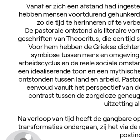
Vanaf er zich een afstand had ingest
hebben mensen voortdurend gehunkerd na
zo de tijd te herinneren of te ver
De pastorale ontstond als literaire vo
geschriften van Theocritus, die een tij
Voor hem hebben de Griekse dichter 
symbiose tussen mens en omgeving 
arbeidscyclus en de reële sociale omsta
een idealiserende toon en een mythische
ontstonden tussen land en arbeid. Pastor
eenvoud vanuit het perspectief van de
contrast tussen de zorgeloze geneugte
uitzetting a
Na verloop van tijd heeft de gangbare op
transformaties ondergaan, zij het via de
postind