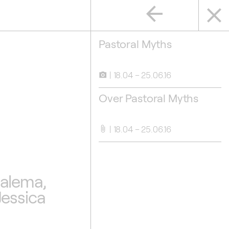
arrow_back
close
Pastoral Myths
18.04 – 25.06.16
camera_alt
Over Pastoral Myths
18.04 – 25.06.16
attach_file
Balema,
Jessica