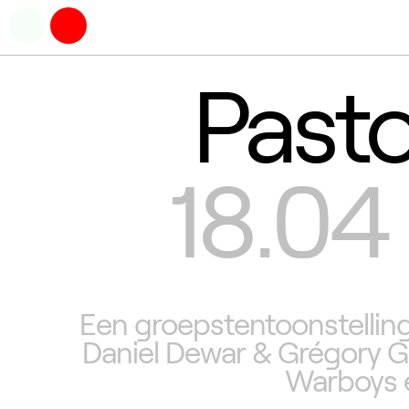
Pasto
18.04 
Een groepstentoonstellin
Daniel Dewar & Grégory Gi
Warboys e