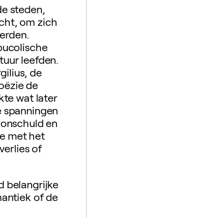
de steden,
cht, om zich
eerden.
 bucolische
tuur leefden.
ilius, de
oëzie de
te wat later
we spanningen
, onschuld en
de met het
erlies of
d belangrijke
mantiek of de