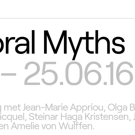
ral Myths
– 25.06.16
g met Jean-Marie Appriou, Olga 
cquel, Steinar Haga Kristensen, 
n Amelie von Wulffen.