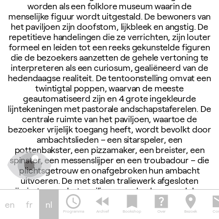
worden als een folklore museum waarin de
menselijke figuur wordt uitgestald. De bewoners van
het paviljoen zijn doofstom, lijkbleek en angstig. De
repetitieve handelingen die ze verrichten, zijn louter
formeel en leiden tot een reeks gekunstelde figuren
die de bezoekers aanzetten de gehele vertoning te
interpreteren als een curiosum, gealiëneerd van de
hedendaagse realiteit. De tentoonstelling omvat een
twintigtal poppen, waarvan de meeste
geautomatiseerd zijn en 4 grote ingekleurde
lijntekeningen met pastorale andschapstaferelen. De
centrale ruimte van het paviljoen, waartoe de
bezoeker vrijelijk toegang heeft, wordt bevolkt door
ambachtslieden – een sitarspeler, een
pottenbakster, een pizzamaker, een breister, een
spinster, een messenslijper en een troubadour – die
plichtsgetrouw en onafgebroken hun ambacht
uitvoeren. De met stalen traliewerk afgesloten
zijruimten van het paviljoen worden bewoond door
schedule
fast_rewind
bookmark
help_center
location_on
em
schurken, zombies, dichters, psychopaten, gekken
en
fr
nl
en marginalen. Deze twee werelden bestaan samen
Programma
Archief
Bookshop
Over
Bezoek
Con