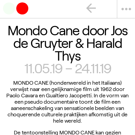
arrow_back
more_horiz
Mondo Cane door Jos
de Gruyter & Harald
Thys
11.05.19 – 24.11.19
MONDO CANE (hondenwereld in het Italiaans)
verwijst naar een gelijknamige film uit 1962 door
Paolo Cavara en Gualtiero Jacopetti. In de vorm van
een pseudo documentaire toont de film een
aaneenschakeling van sensationele beelden van
choquerende culturele praktijken afkomstig uit de
hele wereld.
De tentoonstelling MONDO CANE kan gezien