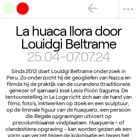
arrow_back
more_horiz
La huaca llora door
Louidgi Beltrame
25.04-07.07.24
Sinds 2012 doet Louidgi Beltrame onderzoek in
Peru. Zo onderzocht hij de geogliefen van Nazca en
filmde hij de praktijk van de
curandero
(traditionele
genezer of sjamaan) José Levis Picón Saguma. De
tentoonstelling in La Loge richt zich aan de hand van
films, foto's, inktwerken op doek en een sculptuur,
op de liminale figuur van de
huaquero
, een persoon
die illegale opgravingen uitvoert op
precolumbiaanse vindplaatsen.
Huaquería
– of
clandestiene opgraving – kan worden gezien als een
vorm van verzet tegen de kolonisatie en tegen het