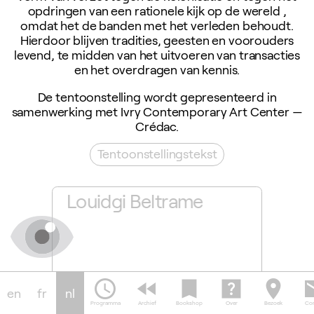
opdringen van een rationele kijk op de wereld ,
omdat het de banden met het verleden behoudt.
Hierdoor blijven tradities, geesten en voorouders
levend, te midden van het uitvoeren van transacties
en het overdragen van kennis.
De tentoonstelling wordt gepresenteerd in
samenwerking met Ivry Contemporary Art Center —
Crédac.
Tentoonstellingstekst
r
Louidgi Beltrame
Throu
Louid
schedule
fast_rewind
bookmark
help_center
location_on
em
25.04-07.07.24
25.0
text_fields
slideshow
en
fr
nl
Programma
Archief
Bookshop
Over
Bezoek
Con