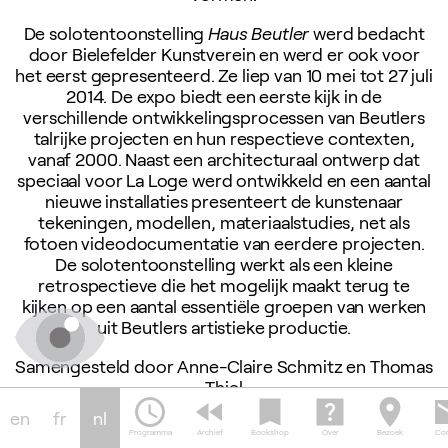
De solotentoonstelling
Haus Beutler
werd bedacht
door Bielefelder Kunstverein en werd er ook voor
het eerst gepresenteerd. Ze liep van 10 mei tot 27 juli
2014. De expo biedt een eerste kijk in de
verschillende ontwikkelingsprocessen van Beutlers
talrijke projecten en hun respectieve contexten,
vanaf 2000. Naast een architecturaal ontwerp dat
speciaal voor La Loge werd ontwikkeld en een aantal
nieuwe installaties presenteert de kunstenaar
tekeningen, modellen, materiaalstudies, net als
fotoen videodocumentatie van eerdere projecten.
De solotentoonstelling werkt als een kleine
retrospectieve die het mogelijk maakt terug te
kijken op een aantal essentiële groepen van werken
uit Beutlers artistieke productie.
Samengesteld door Anne-Claire Schmitz en Thomas
Thiel
schedule
fast_rewind
bookmark
help_center
location_on
em
en
fr
nl
Tentoonstellingsgids
Programma
Archief
Bookshop
Over
Bezoek
Con