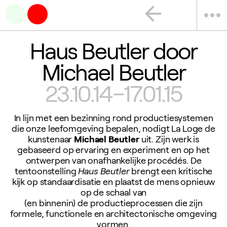
arrow_back
more_horiz
Haus Beutler door
Michael Beutler
23.10.14–17.01.15
In lijn met een bezinning rond productiesystemen
die onze leefomgeving bepalen, nodigt La Loge de
kunstenaar
Michael Beutler
uit. Zijn werk is
gebaseerd op ervaring en experiment en op het
ontwerpen van onafhankelijke procédés. De
tentoonstelling
Haus Beutler
brengt een kritische
kijk op standaardisatie en plaatst de mens opnieuw
op de schaal van
(en binnenin) de productieprocessen die zijn
formele, functionele en architectonische omgeving
vormen.