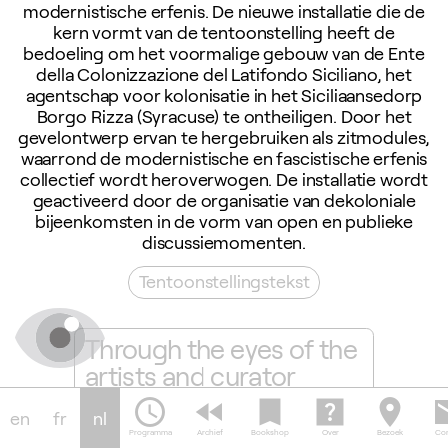
modernistische erfenis. De nieuwe installatie die de
kern vormt van de tentoonstelling heeft de
bedoeling om het voormalige gebouw van de Ente
della Colonizzazione del Latifondo Siciliano, het
agentschap voor kolonisatie in het Siciliaansedorp
Borgo Rizza (Syracuse) te ontheiligen. Door het
gevelontwerp ervan te hergebruiken als zitmodules,
waarrond de modernistische en fascistische erfenis
collectief wordt heroverwogen. De installatie wordt
geactiveerd door de organisatie van dekoloniale
bijeenkomsten in de vorm van open en publieke
discussiemomenten.
Tentoonstellingstekst
zation
Through the eyes of the
Oproe
artists and curator
bije
schedule
fast_rewind
bookmark
help_center
location_on
em
en
fr
nl
Programma
Archief
Bookshop
Over
Bezoek
Con