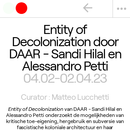
arrow_back
more_horiz
Entity of
Decolonization door
DAAR - Sandi Hilal en
Alessandro Petti
04.02-02.04.23
Curator : Matteo Lucchetti
Entity of Decolonization
van DAAR - Sandi Hilal en
Alessandro Petti onderzoekt de mogelijkheden van
kritische toe-eigening, hergebruik en subversie van
fascistische koloniale architectuur en haar