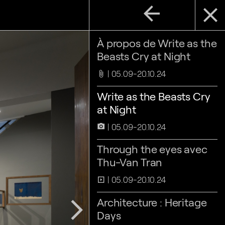
arrow_back
close
À propos de Write as the
Beasts Cry at Night
05.09-20.10.24
attach_file
Write as the Beasts Cry
at Night
05.09-20.10.24
camera_alt
Through the eyes avec
Thu-Van Tran
05.09-20.10.24
slideshow
Architecture : Heritage
arrow_forward_ios
Days