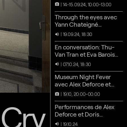
14-15.09.24, 10:00-13:00
camera_alt
Through the eyes avec
Yann Chateigné
Tytelman
19.09.24, 18:30
volume_up
En conversation: Thu-
Van Tran et Eva Barois
de Caevel
07.10.24, 18:30
volume_up
Museum Night Fever
avec Alex Deforce et
Doris Hardeman
19.10, 20:00-00:00
camera_alt
 Cry
Performances de Alex
Deforce et Doris
Hardeman
19.10.24
volume_up