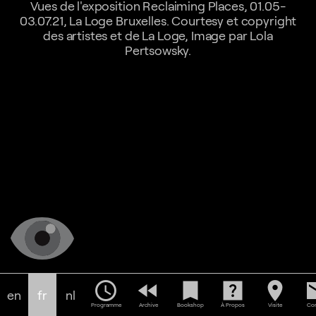
Vues de l'exposition Reclaiming Places, 01.05-
03.07.21, La Loge Bruxelles. Courtesy et copyright
des artistes et de La Loge, Image par Lola
Pertsowsky.
schedule
fast_rewind
bookmark
help_center
location_on
em
en
fr
nl
Programme
Archive
Bookshop
À Propos
Visite
Con