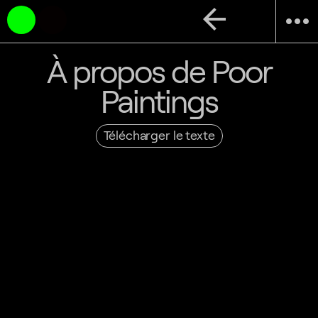
arrow_back
more_horiz
À propos de Poor
Paintings
Télécharger le texte