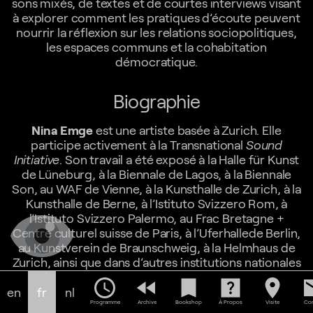
sons mixés, de textes et de courtes interviews visant
à explorer comment les pratiques d’écoute peuvent
nourrir la réflexion sur les relations sociopolitiques,
les espaces communs et la cohabitation
démocratique.
Biographie
Nina Emge
est une artiste basée à Zurich. Elle
participe activement à la Transnational
Sound
Initiative
. Son travail a été exposé à la Halle für Kunst
de Lüneburg, à la Biennale de Lagos, à la Biennale
Son, au WAF de Vienne, à la Kunsthalle de Zurich, à la
Kunsthalle de Berne, à l’Istituto Svizzero Rom, à
l’Istituto Svizzero Palermo, au Frac Bretagne +
Centre culturel suisse de Paris, à l’Uferhallede Berlin,
au Kunstverein de Braunschweig, à la Helmhaus de
Zurich, ainsi que dans d’autres institutions nationales
et internationales. Emge fait partie de la chaire
Art in
schedule
fast_rewind
bookmark
help_center
location_on
em
Space and Time
de l’ETH Zurich.
en
fr
nl
Programme
Archive
Bookshop
À Propos
Visite
Con