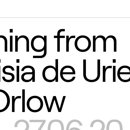
ning from
sia de Urie
Orlow
–27.06.20