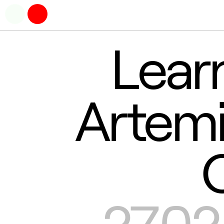
Lear
Artemi
27.02