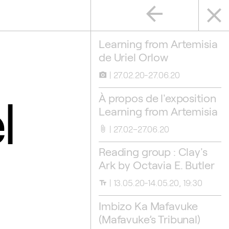
arrow_back
close
Learning from Artemisia
de Uriel Orlow
27.02.20-27.06.20
camera_alt
l
À propos de l'exposition
Learning from Artemisia
27.02–27.06.20
attach_file
Reading group : Clay's
Ark by Octavia E. Butler
13.05.20-14.05.20, 19:30
text_fields
Imbizo Ka Mafavuke
(Mafavuke’s Tribunal)