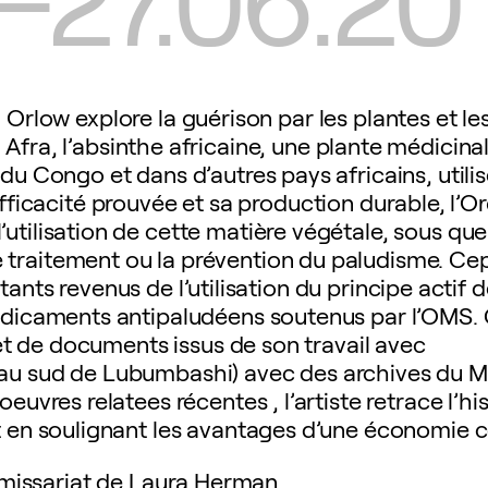
 Orlow explore la guérison par les plantes et le
 Afra, l’absinthe africaine, une plante médicina
du Congo et dans d’autres pays africains, utilis
ficacité prouvée et sa production durable, l’O
’utilisation de cette matière végétale, sous q
 le traitement ou la prévention du paludisme. C
ants revenus de l’utilisation du principe actif d
édicaments antipaludéens soutenus par l’OMS. G
 et de documents issus de son travail avec
au sud de Lubumbashi) avec des archives du Mu
oeuvres relatees récentes , l’artiste retrace l’his
out en soulignant les avantages d’une économie c
issariat de Laura Herman