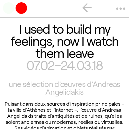
arrow_back
more_horiz
I used to build my
feelings, now I watch
them leave
07.02–24.03.18
une sélection d’œuvres d’Andreas
Angelidakis
Puisant dans deux sources d’inspiration principales –
la ville d’Athènes et l’Internet –, l’œuvre d’Andreas
Angelidakis traite d’antiquités et de ruines, qu’elles
soient anciennes ou modernes, réelles ou virtuelles.
Ses vidéos d’animation et objets réalisés par