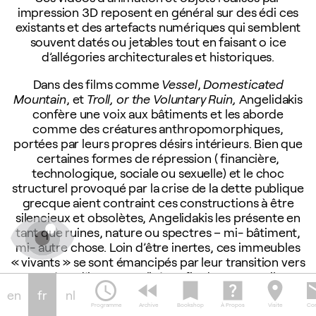
impression 3D reposent en général sur des édi ces
existants et des artefacts numériques qui semblent
souvent datés ou jetables tout en faisant o ice
d’allégories architecturales et historiques.
Dans des films comme
Vessel
,
Domesticated
Mountain
, et
Troll, or the Voluntary Ruin,
Angelidakis
confère une voix aux bâtiments et les aborde
comme des créatures anthropomorphiques,
portées par leurs propres désirs intérieurs. Bien que
certaines formes de répression ( financière,
technologique, sociale ou sexuelle) et le choc
structurel provoqué par la crise de la dette publique
grecque aient contraint ces constructions à être
silencieux et obsolètes, Angelidakis les présente en
tant que ruines, nature ou spectres – mi- bâtiment,
mi- autre chose. Loin d’être inertes, ces immeubles
« vivants » se sont émancipés par leur transition vers
un état d’intemporalité. En fin de compte, ils
schedule
fast_rewind
bookmark
help_center
location_on
em
vaincront le faux culte du progrès et du futurisme.
en
fr
nl
Programme
Archive
Bookshop
À Propos
Visite
Con