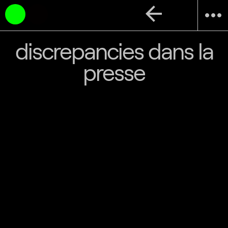
arrow_back
more_horiz
discrepancies dans la
presse