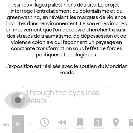
sur les villages palestiniens détruits. Le projet
interroge l’entrelacement du colonialisme et du
greenwashing, en révélant les marques de violence
inscrites dans l’environnement. Le son et les images
en mouvement que l’on découvre cherchent à saisir
des strates de traumatisme, de dépossession et de
violence coloniale qui façonnent un paysage en
constante transformation sous l’effet de forces
politiques et écologiques.
L'exposition est réalisée avec le soutien du Mondrian
Fonds
ay la
Through the eyes Inas
Inas 
bi
Halabi
schedule
fast_rewind
bookmark
help_center
location_on
em
en
fr
nl
04.0
slideshow
notifications
Programme
Archive
Bookshop
À Propos
Visite
Con