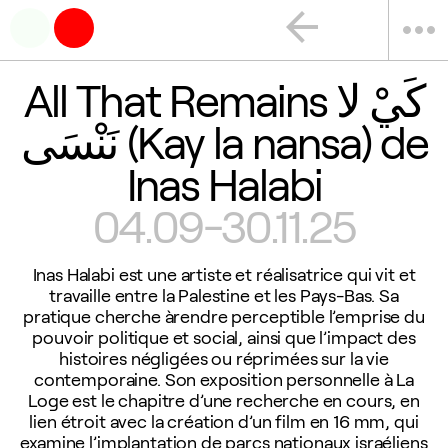
arrow_back
more_horiz
All That Remains كَيْ لا
نَنْسَى (Kay la nansa) de
Inas Halabi
04.09-30.11.25
Inas Halabi est une artiste et réalisatrice qui vit et
travaille entre la Palestine et les Pays-Bas. Sa
pratique cherche àrendre perceptible l’emprise du
pouvoir politique et social, ainsi que l’impact des
histoires négligées ou réprimées sur la vie
contemporaine. Son exposition personnelle à La
Loge est le chapitre d’une recherche en cours, en
lien étroit avec la création d’un film en 16 mm, qui
examine l’implantation de parcs nationaux israéliens